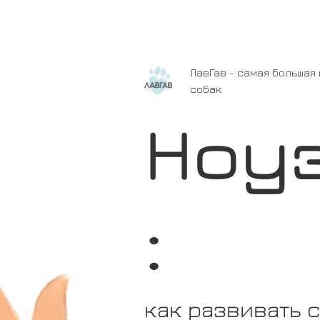
ЛавГав - самая большая
собак
Ноу
:
как развивать 