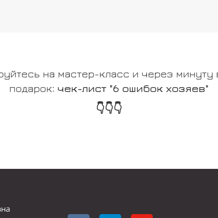
руйтесь на мастер-класс и через минуту 
подарок:
чек-лист "6 ошибок хозяев"
👇
👇
👇
вна