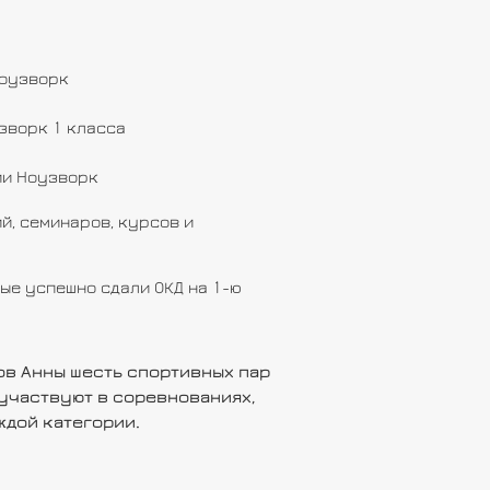
Ноузворк
зворк 1 класса
ии Ноузворк
й, семинаров, курсов и
ые успешно сдали ОКД на 1-ю
ов Анны шесть спортивных пар
 участвуют в соревнованиях,
ждой категории.